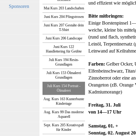
und effizient wie mögli
Sponsoren
Mai Kurs 203 Landschaften
Bitte mitbringen:
Juni Kurs 204 Pfingstrosen
Einige Borstenpinsel 1—2
Juni Kurs 207 Gestalte dein
weiche, kleine bis mittel
T-Shirt
(rund und flach, syntheti
Juni Kurs 206 Landscape
Leinöl, Terpentinersatz (
Juni Kurs 122
Leinwand auf Keilrahme
Handlettering für Geübte
Juli Kurs 194 Resin-
Farben:
Gelber Ocker, 
Grundlagen
Elfenbeinschwarz, Titan
Juli Kurs 153 Ölmalerei
Grundlagen
Zinnoberrot oder eine an
Orangeton (zB. Orange V
Juli Kurs 154 Portrait -
Ölmalerei
Kadmiumorange)
Aug. Kurs 163 Kunterbunte
Kindertage
Freitag, 31. Juli
von 14—17 Uhr
Aug. Kurs 99 Das moderne
Aquarell
Sept. Kurs 205 Kreativspaß
Samstag, 01. +
für Kinder
Sonntag, 02. August 2