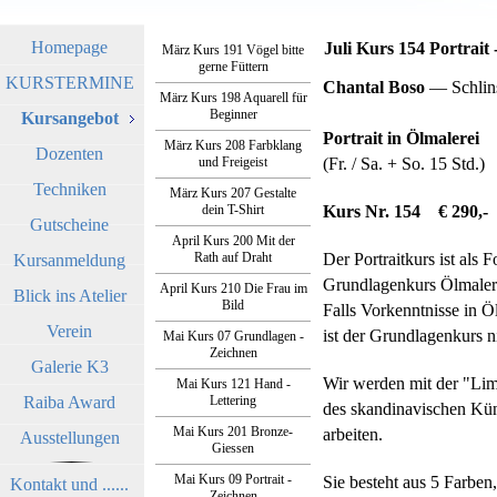
Homepage
Juli Kurs 154 Portrait 
März Kurs 191 Vögel bitte
gerne Füttern
KURSTERMINE
Chantal Boso
— Schlin
März Kurs 198 Aquarell für
Beginner
Kursangebot
Portrait in Ölmalerei
März Kurs 208 Farbklang
Dozenten
und Freigeist
(Fr. / Sa. + So. 15 Std.)
Techniken
März Kurs 207 Gestalte
dein T-Shirt
Kurs Nr. 154 € 290,-
Gutscheine
April Kurs 200 Mit der
Rath auf Draht
Der Portraitkurs ist als 
Kursanmeldung
Grundlagenkurs Ölmalere
April Kurs 210 Die Frau im
Blick ins Atelier
Bild
Falls Vorkenntnisse in 
Verein
ist der Grundlagenkurs n
Mai Kurs 07 Grundlagen -
Zeichnen
Galerie K3
Wir werden mit der "Limi
Mai Kurs 121 Hand -
Raiba Award
Lettering
des skandinavischen Kün
Mai Kurs 201 Bronze-
arbeiten.
Ausstellungen
Giessen
Mai Kurs 09 Portrait -
Sie besteht aus 5 Farben
Kontakt und ......
Zeichnen