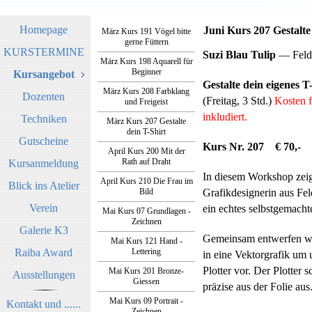
Homepage
Juni Kurs 207 Gestalte
März Kurs 191 Vögel bitte
gerne Füttern
KURSTERMINE
Suzi Blau Tulip
— Feld
März Kurs 198 Aquarell für
Beginner
Kursangebot
Gestalte dein eigenes T
März Kurs 208 Farbklang
Dozenten
(Freitag, 3 Std.)
Kosten f
und Freigeist
inkludiert.
Techniken
März Kurs 207 Gestalte
dein T-Shirt
Gutscheine
Kurs Nr. 207 € 70,-
April Kurs 200 Mit der
Rath auf Draht
Kursanmeldung
In diesem Workshop zeigt
April Kurs 210 Die Frau im
Blick ins Atelier
Bild
Grafikdesignerin aus Fel
Verein
ein echtes selbstgemachte
Mai Kurs 07 Grundlagen -
Zeichnen
Galerie K3
Gemeinsam entwerfen wi
Mai Kurs 121 Hand -
Raiba Award
Lettering
in eine Vektorgrafik um 
Plotter vor. Der Plotter 
Mai Kurs 201 Bronze-
Ausstellungen
Giessen
präzise aus der Folie aus
Mai Kurs 09 Portrait -
Kontakt und ......
Zeichnen